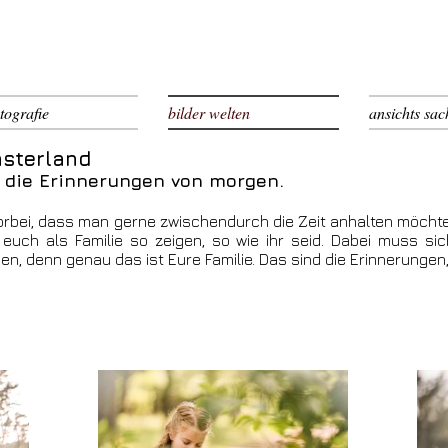
carsten kottke / bilder im
kopf
tografie
bilder welten
ansichts sac
Münsterland
ute sind die Erinnerungen von mo
orbei, dass man gerne zwischendurch die Zeit anhalten möcht
e euch als Familie so zeigen, so wie ihr seid. Dabei muss sic
, denn genau das ist Eure Familie. Das sind die Erinnerungen,
n haben werdet.