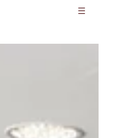
carsten kottke /
bilder im kopf