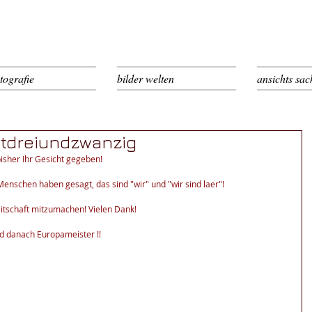
carsten kottke / bilder im
kopf
tografie
bilder welten
ansichts sac
tdreiundzwanzig
isher Ihr Gesicht gegeben!
Menschen haben gesagt, das sind "wir" und "wir sind laer"!
eitschaft mitzumachen! Vielen Dank!
nd danach Europameister !!